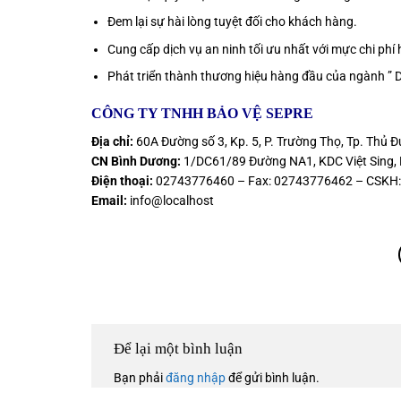
Đem lại sự hài lòng tuyệt đối cho khách hàng.
Cung cấp dịch vụ an ninh tối ưu nhất với mực chi phí h
Phát triển thành thương hiệu hàng đầu của ngành ” D
CÔNG TY TNHH BẢO VỆ SEPRE
Địa chỉ:
60A Đường số 3, Kp. 5, P. Trường Thọ, Tp. Thủ Đ
CN Bình Dương:
1/DC61/89 Đường NA1, KDC Việt Sing, P
Điện thoại:
02743776460 – Fax: 02743776462 – CSKH
Email:
info@localhost
Để lại một bình luận
Bạn phải
đăng nhập
để gửi bình luận.