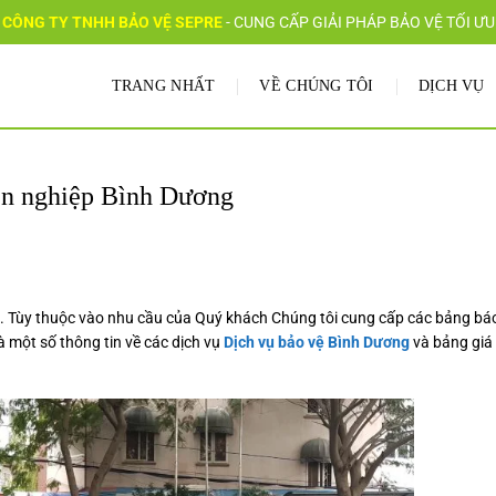
CÔNG TY TNHH BẢO VỆ SEPRE
-
CUNG CẤP GIẢI PHÁP BẢO VỆ TỐI ƯU
TRANG NHẤT
VỀ CHÚNG TÔI
DỊCH VỤ
yên nghiệp Bình Dương
g. Tùy thuộc vào nhu cầu của Quý khách Chúng tôi cung cấp các
bảng báo
à một số thông tin về các
dịch vụ
Dịch vụ
bảo vệ Bình Dương
và
bảng giá