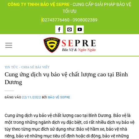
Bỏ
CÔNG TY TNHH BẢO VỆ SEPRE
-
CUNG CẤP GIẢI PHÁP BẢO VỆ
qua
TỐI ƯU
nội
02743776460 - 0908002389
dung
TIN TỨC - CHIA SẼ BÀI VIẾT
Cung ứng dịch vụ bảo vệ chất lượng cao tại Bình
Dương
ĐĂNG VÀO
22/11/2022
BỞI
BẢO VỆ SEPRE
Cung ứng dịch vụ bảo vệ chất lượng cao tại Bình Dương.
Bảo vệ là
một trong những ngành dịch vụ đặc biệt, có rất nhiều dịch vụ bảo vệ
tùy theo từng mục đích sử dụng như: Bảo vệ hầm xe, bảo vệ nhà
riêng, bảo vệ những mục tiêu cố định hoặc di động, bảo vệ những