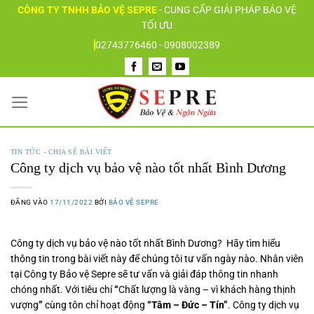
Bỏ
CÔNG TY TNHH BẢO VỆ SEPRE
-
CUNG CẤP GIẢI PHÁP BẢO VỆ
qua
TỐI ƯU
nội
02743776460 - 0908002389
dung
TIN TỨC - CHIA SẼ BÀI VIẾT
Công ty dịch vụ bảo vệ nào tốt nhất Bình Dương
ĐĂNG VÀO
17/11/2022
BỞI
BẢO VỆ SEPRE
Công ty dịch vụ bảo vệ nào tốt nhất Bình Dương?
Hãy tìm hiểu
thông tin trong bài viết này để chúng tôi tư vấn ngày nào. Nhân viên
tại Công ty Bảo vệ Sepre sẽ tư vấn và giải đáp thông tin nhanh
chóng nhất. Với tiêu chí
“
Chất lượng là vàng – vì khách hàng thịnh
vượng
”
cùng tôn chỉ hoạt động
“Tâm – Đức – Tín”
. Công ty dịch vụ