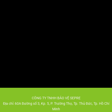
CÔNG TY TNHH BẢO VỆ SEPRE
Địa chỉ: 60A Đường số 3, Kp. 5, P. Trường Thọ, Tp. Thủ Đức, Tp. Hồ Chí
Minh